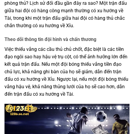
phòng thủ? Lịch sử đối đầu gần đây ra sao? Một trận đấu
giữa hai đội có hàng công mạnh thường có xu hướng về
Tài, trong khi một trận đấu giữa hai đội có hàng thủ chắc
chắn thường có xu hướng về Xỉu.
Theo dõi thông tin đội hình và chấn thương
Việc thiếu vắng các cầu thủ chủ chốt, đặc biệt là các tiền
đạo ngôi sao hay hậu vệ trụ cột, có thể ảnh hưởng lớn đến
kết quả trận đấu. Nếu một đội bóng thiếu vắng tiền đạo
chủ lực, khả năng ghi bàn của họ sẽ giảm, dẫn đến trận
đấu có xu hướng về Xỉu. Ngược lại, nếu một đội bóng thiếu
vắng hậu vệ, khả năng thủng lưới của họ sẽ cao hơn, dẫn
đến trận đấu có xu hướng về Tài.