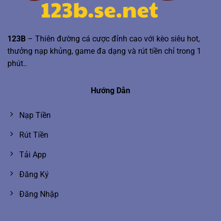
123B
– Thiên đường cá cược đỉnh cao với kèo siêu hot,
thưởng nạp khủng, game đa dạng và rút tiền chỉ trong 1
phút..
Hướng Dẫn
Nạp Tiền
Rút Tiền
Tải App
Đăng Ký
Đăng Nhập