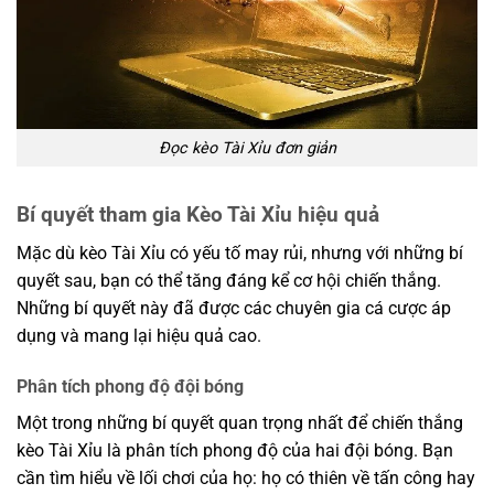
Đọc kèo Tài Xỉu đơn giản
Bí quyết tham gia Kèo Tài Xỉu hiệu quả
Mặc dù kèo Tài Xỉu có yếu tố may rủi, nhưng với những bí
quyết sau, bạn có thể tăng đáng kể cơ hội chiến thắng.
Những bí quyết này đã được các chuyên gia cá cược áp
dụng và mang lại hiệu quả cao.
Phân tích phong độ đội bóng
Một trong những bí quyết quan trọng nhất để chiến thắng
kèo Tài Xỉu là phân tích phong độ của hai đội bóng. Bạn
cần tìm hiểu về lối chơi của họ: họ có thiên về tấn công hay