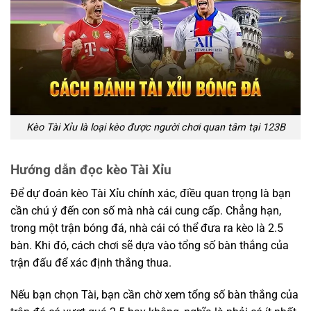
Kèo Tài Xỉu là loại kèo được người chơi quan tâm tại 123B
Hướng dẫn đọc kèo Tài Xỉu
Để dự đoán kèo Tài Xỉu chính xác, điều quan trọng là bạn
cần chú ý đến con số mà nhà cái cung cấp. Chẳng hạn,
trong một trận bóng đá, nhà cái có thể đưa ra kèo là 2.5
bàn. Khi đó, cách chơi sẽ dựa vào tổng số bàn thắng của
trận đấu để xác định thắng thua.
Nếu bạn chọn Tài, bạn cần chờ xem tổng số bàn thắng của