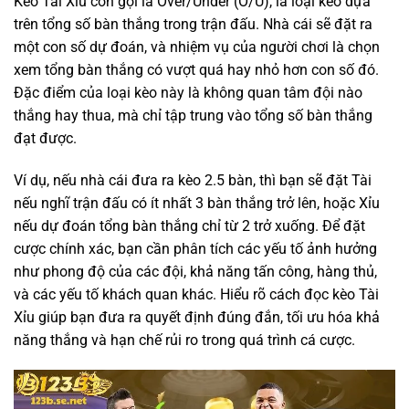
Kèo Tài Xỉu còn gọi là Over/Under (O/U), là loại kèo dựa
trên tổng số bàn thắng trong trận đấu. Nhà cái sẽ đặt ra
một con số dự đoán, và nhiệm vụ của người chơi là chọn
xem tổng bàn thắng có vượt quá hay nhỏ hơn con số đó.
Đặc điểm của loại kèo này là không quan tâm đội nào
thắng hay thua, mà chỉ tập trung vào tổng số bàn thắng
đạt được.
Ví dụ, nếu nhà cái đưa ra kèo 2.5 bàn, thì bạn sẽ đặt Tài
nếu nghĩ trận đấu có ít nhất 3 bàn thắng trở lên, hoặc Xỉu
nếu dự đoán tổng bàn thắng chỉ từ 2 trở xuống. Để đặt
cược chính xác, bạn cần phân tích các yếu tố ảnh hưởng
như phong độ của các đội, khả năng tấn công, hàng thủ,
và các yếu tố khách quan khác. Hiểu rõ cách đọc kèo Tài
Xỉu giúp bạn đưa ra quyết định đúng đắn, tối ưu hóa khả
năng thắng và hạn chế rủi ro trong quá trình cá cược.