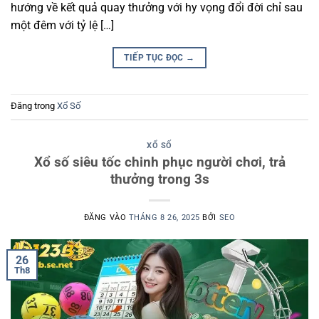
hướng về kết quả quay thưởng với hy vọng đổi đời chỉ sau
một đêm với tỷ lệ […]
TIẾP TỤC ĐỌC
→
Đăng trong
Xổ Số
XỔ SỐ
Xổ số siêu tốc chinh phục người chơi, trả
thưởng trong 3s
ĐĂNG VÀO
THÁNG 8 26, 2025
BỞI
SEO
26
Th8