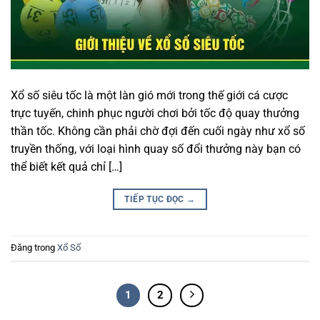
Xổ số siêu tốc là một làn gió mới trong thế giới cá cược
trực tuyến, chinh phục người chơi bởi tốc độ quay thưởng
thần tốc. Không cần phải chờ đợi đến cuối ngày như xổ số
truyền thống, với loại hình quay số đổi thưởng này bạn có
thể biết kết quả chỉ […]
TIẾP TỤC ĐỌC
→
Đăng trong
Xổ Số
1
2