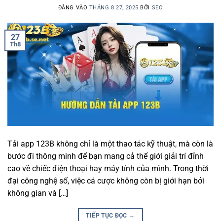
ĐĂNG VÀO
THÁNG 8 27, 2025
BỞI
SEO
27
Th8
Tải app 123B không chỉ là một thao tác kỹ thuật, mà còn là
bước đi thông minh để bạn mang cả thế giới giải trí đỉnh
cao về chiếc điện thoại hay máy tính của mình. Trong thời
đại công nghệ số, việc cá cược không còn bị giới hạn bởi
không gian và […]
TIẾP TỤC ĐỌC
→