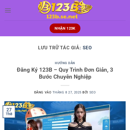
Bỏ
qua
nội
dung
NHẬN 123K
LƯU TRỮ TÁC GIẢ:
SEO
HƯỚNG DẪN
Đăng Ký 123B – Quy Trình Đơn Giản, 3
Bước Chuyên Nghiệp
ĐĂNG VÀO
THÁNG 8 27, 2025
BỞI
SEO
27
Th8