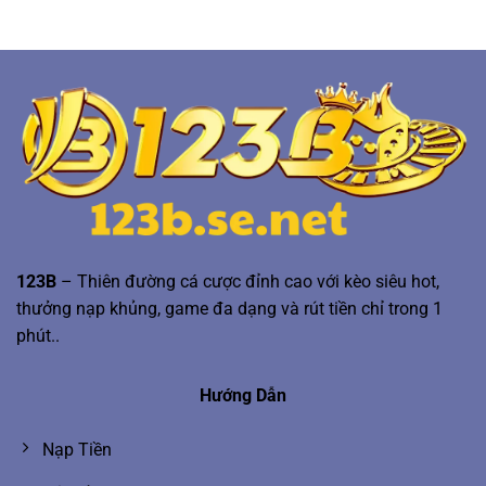
123B
– Thiên đường cá cược đỉnh cao với kèo siêu hot,
thưởng nạp khủng, game đa dạng và rút tiền chỉ trong 1
phút..
Hướng Dẫn
Nạp Tiền