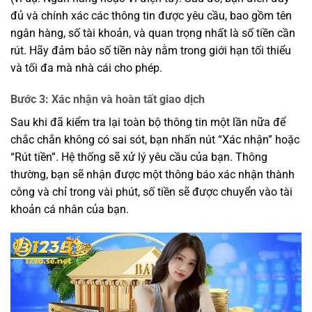
đủ và chính xác các thông tin được yêu cầu, bao gồm tên
ngân hàng, số tài khoản, và quan trọng nhất là số tiền cần
rút. Hãy đảm bảo số tiền này nằm trong giới hạn tối thiểu
và tối đa mà nhà cái cho phép.
Bước 3: Xác nhận và hoàn tất giao dịch
Sau khi đã kiểm tra lại toàn bộ thông tin một lần nữa để
chắc chắn không có sai sót, bạn nhấn nút “Xác nhận” hoặc
“Rút tiền”. Hệ thống sẽ xử lý yêu cầu của bạn. Thông
thường, bạn sẽ nhận được một thông báo xác nhận thành
công và chỉ trong vài phút, số tiền sẽ được chuyển vào tài
khoản cá nhân của bạn.