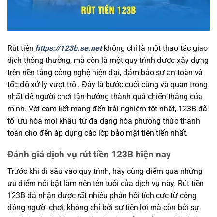
Rút tiền
https://123b.se.net
không chỉ là một thao tác giao
dịch thông thường, mà còn là một quy trình được xây dựng
trên nền tảng công nghệ hiện đại, đảm bảo sự an toàn và
tốc độ xử lý vượt trội. Đây là bước cuối cùng và quan trọng
nhất để người chơi tận hưởng thành quả chiến thắng của
mình. Với cam kết mang đến trải nghiệm tốt nhất, 123B đã
tối ưu hóa mọi khâu, từ đa dạng hóa phương thức thanh
toán cho đến áp dụng các lớp bảo mật tiên tiến nhất.
Đánh giá dịch vụ rút tiền 123B hiện nay
Trước khi đi sâu vào quy trình, hãy cùng điểm qua những
ưu điểm nổi bật làm nên tên tuổi của dịch vụ này. Rút tiền
123B đã nhận được rất nhiều phản hồi tích cực từ cộng
đồng người chơi, không chỉ bởi sự tiện lợi mà còn bởi sự