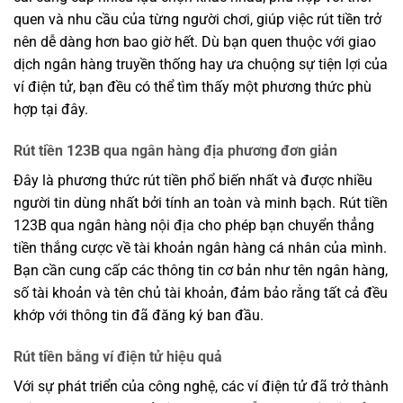
quen và nhu cầu của từng người chơi, giúp việc rút tiền trở
nên dễ dàng hơn bao giờ hết. Dù bạn quen thuộc với giao
dịch ngân hàng truyền thống hay ưa chuộng sự tiện lợi của
ví điện tử, bạn đều có thể tìm thấy một phương thức phù
hợp tại đây.
Rút tiền 123B qua ngân hàng địa phương đơn giản
Đây là phương thức rút tiền phổ biến nhất và được nhiều
người tin dùng nhất bởi tính an toàn và minh bạch. Rút tiền
123B qua ngân hàng nội địa cho phép bạn chuyển thẳng
tiền thắng cược về tài khoản ngân hàng cá nhân của mình.
Bạn cần cung cấp các thông tin cơ bản như tên ngân hàng,
số tài khoản và tên chủ tài khoản, đảm bảo rằng tất cả đều
khớp với thông tin đã đăng ký ban đầu.
Rút tiền bằng ví điện tử hiệu quả
Với sự phát triển của công nghệ, các ví điện tử đã trở thành