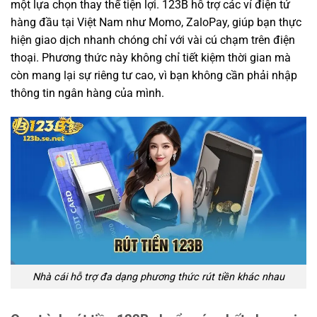
một lựa chọn thay thế tiện lợi. 123B hỗ trợ các ví điện tử
hàng đầu tại Việt Nam như Momo, ZaloPay, giúp bạn thực
hiện giao dịch nhanh chóng chỉ với vài cú chạm trên điện
thoại. Phương thức này không chỉ tiết kiệm thời gian mà
còn mang lại sự riêng tư cao, vì bạn không cần phải nhập
thông tin ngân hàng của mình.
Nhà cái hỗ trợ đa dạng phương thức rút tiền khác nhau