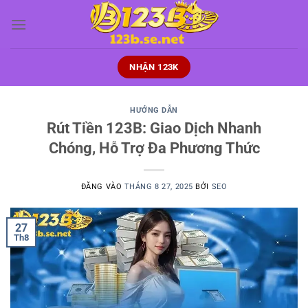
Bỏ
qua
nội
dung
NHẬN 123K
HƯỚNG DẪN
Rút Tiền 123B: Giao Dịch Nhanh
Chóng, Hỗ Trợ Đa Phương Thức
ĐĂNG VÀO
THÁNG 8 27, 2025
BỞI
SEO
27
Th8